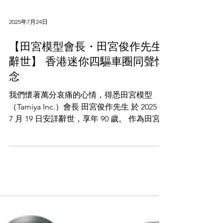
2025年7月24日
【田宮模型會長・田宮俊作先生
辭世】 香港迷你四驅車圈同聲悼
念
我們懷著萬分哀痛的心情，得悉田宮模型
（Tamiya Inc.）會長 田宮俊作先生 於 2025 年
7 月 19 日安詳辭世，享年 90 歲。 作為田宮模
型的靈魂人物，田宮俊作先生一手將公司從木
製模型工廠發展為全球知名模型王國，為我們
帶來無數膾炙人口的作品，包括遙控車、軍
事...