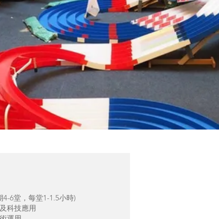
班
-6堂，每堂1-1.5小時)
及科技應用
術運用