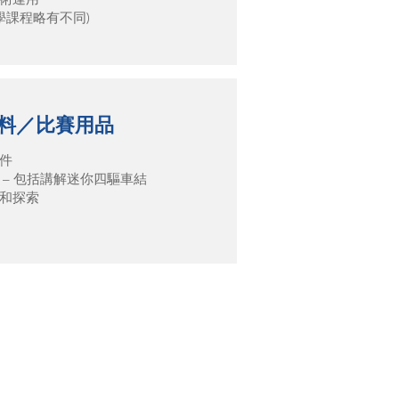
學課程略有不同)
料／比賽用品
件
 – 包括講解迷你四驅車結
和探索