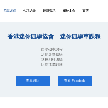
四驅課程
各項紀錄
最新資訊
關於本會
商店
香港迷你四驅協會 – 迷你四驅車課程
自學砌車課程
活動展覽體驗
到校創科四驅
比賽進階訓練
查看網站
查看 Facebok