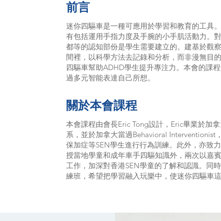
前言
迷你四驅車是一種可應用於學習和教育的工具
有包括運用手指力度及手腕的小手肌活動力。
都等的認知部份是學生需要建立的。建基於觀
間裡，以科學方法去記錄和分析，而非漫無目
四驅車幫助ADHD學生提升專注力。本會的課
過多元智能表達自己所想。
關於本會課程
本會課程由會長Eric Tong設計，Eric畢業於加拿大Si
系，並於加拿大當過Behavioral Interven
保加症等SEN學生進行行為訓練。此外，亦致
授當地學童和成年車手四驅知識外，兩次以嘉
工作，加深對香港SEN學童的了解和認識。同
練班，希望把學習融入玩樂中，使迷你四驅車