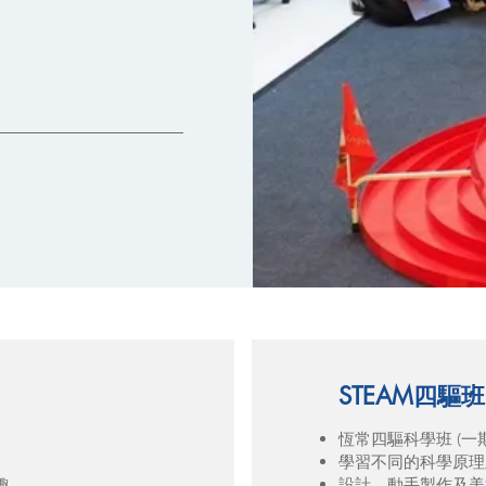
STEAM四驅
恆常四驅科學班 (一期4
學習不同的科學原理
趣
設計、動手製作及美