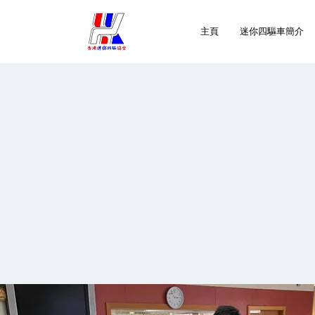
主頁
迷你四驅車簡介