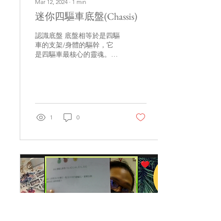
Mar 12, 2024
∙
1
min
迷你四驅車底盤(Chassis)
認識底盤 底盤相等於是四驅
車的支架/身體的驅幹，它
是四驅車最核心的靈魂。基
本上所有零件和配備都需要
安裝或裝嵌於底盤，因為它
肩責著將動力 轉移到輪胎的
任務，所以它整體上主導了
四驅車的性能。因此，選擇
什麼類型的底盤，對於整體
1
0
性能是有深遠影響。...