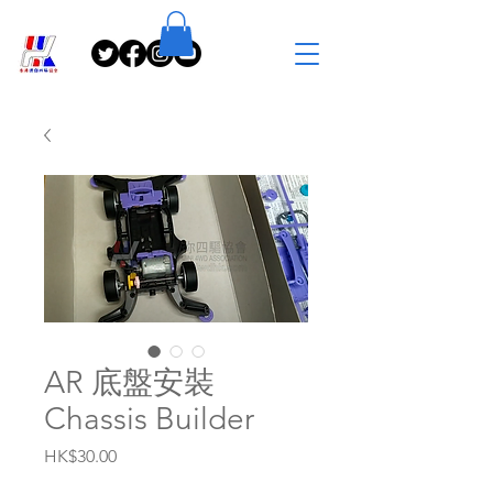
AR 底盤安裝
Chassis Builder
Price
HK$30.00