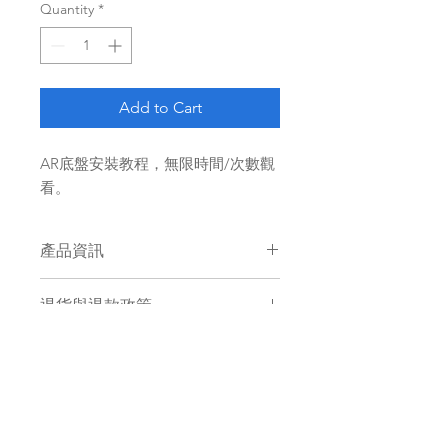
Quantity
*
Add to Cart
AR底盤安裝教程，無限時間/次數觀
看。
產品資訊
此產品為安裝教程影片，不包括片中的
退貨與退款政策
迷你四驅車產品。
本產品不設退款。
運送資訊
下單後會以電郵方式傳送影片連結。