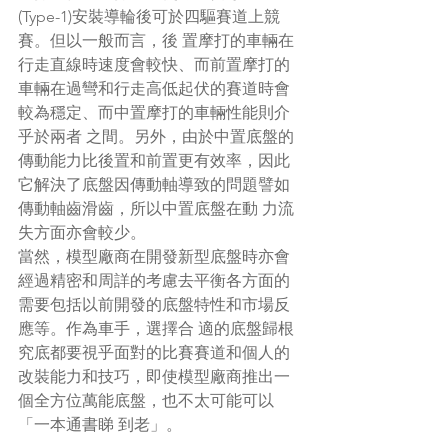
(Type-1)安裝導輪後可於四驅賽道上競
賽。但以一般而言，後 置摩打的車輛在
行走直線時速度會較快、而前置摩打的
車輛在過彎和行走高低起伏的賽道時會
較為穩定、而中置摩打的車輛性能則介
乎於兩者 之間。另外，由於中置底盤的
傳動能力比後置和前置更有效率，因此
它解決了底盤因傳動軸導致的問題譬如
傳動軸齒滑齒，所以中置底盤在動 力流
失方面亦會較少。
當然，模型廠商在開發新型底盤時亦會
經過精密和周詳的考慮去平衡各方面的
需要包括以前開發的底盤特性和市場反
應等。作為車手，選擇合 適的底盤歸根
究底都要視乎面對的比賽賽道和個人的
改裝能力和技巧，即使模型廠商推出一
個全方位萬能底盤，也不太可能可以
「一本通書睇 到老」。