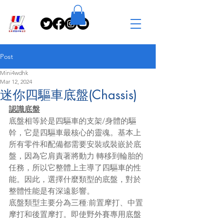
Post
Mini4wdhk
Mar 12, 2024
迷你四驅車底盤(Chassis)
認識底盤
底盤相等於是四驅車的支架/身體的驅
幹，它是四驅車最核心的靈魂。基本上
所有零件和配備都需要安裝或裝嵌於底
盤，因為它肩責著將動力 轉移到輪胎的
任務，所以它整體上主導了四驅車的性
能。因此，選擇什麼類型的底盤，對於
整體性能是有深遠影響。
底盤類型主要分為三種:前置摩打、中置
摩打和後置摩打。即使野外賽專用底盤